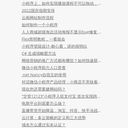
小程序上，如何实现播放课程不可以拖动，切到后台报警并停止播放？
2022国庆假期安排
云南网站制作流程
如何制作一个小程序
人人商城超级海边活动海报不显示bug修复 回复图片功能错误修复
Flex简明教程，一看就会
小程序登陆设计-耐心看，讲的很明白
C# 生成缩略图方法
网络营销的推广方式都有哪些？如何快速获客！
微信小程序助力人口普查
.net Nancy自宿主的使用
对话微信小程序产品经理：小商店不意味着腾讯要做电商
现在您还需要建网站吗？
“交管12123”小程序入驻支付宝 首次实现跨省查询
电商平台到底要怎么做？
直播带货开始降温，淘宝、抖音、快手决战新周期
云计算：多云策略的定义和三大优势
域名怎么通过实名认证？