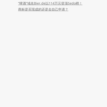
“啤酒”域名Bier.de以114万元登顶Sedo榜！
商标是买现成的还是去自己申请？