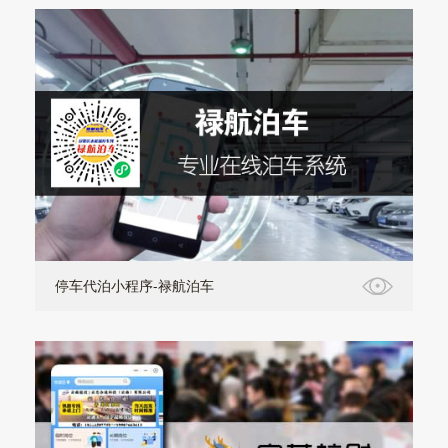
停车代泊小程序-禄航泊车