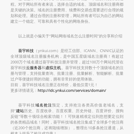
程。对于网站所有者来说，选择合适的域名、顶级域名和注册商都
是关键的决策。域名的注册费用、续费和交易也需要进行合理的规
划和处理。通过合理的注册和管理，网站所有者可以为自己的网站
建立一个稳定、可靠和具有个性化的网络身份。
以上就是小编关于“网站网络域名怎么注册时间”的分享和介绍
葵宇科技
（ynkui.com）是经工信部、ICANN、CNNIC认证的
全球顶级域名注册服务机构，是中国五星级域名注册商！有超过
2000万个域名通过葵宇科技注册并管理，超过100万个网站托管在
葵宇科技
云服务器
和
虚拟主机
。葵宇科技支持数十个顶级域名的注
册与管理，支持批量查询、批量注册、批量解析、智能解析、批量
过户等便捷好用的功能，拥有非常好的使用体验。
目前，葵宇科技域名注册正在特价，最低仅需1元！
更多详情请见：
http://idc.ynkui.com/services/domain/
葵宇科技
域名抢注
预定，支持抢注各类高价值老域名，支
持“
建站
历史、百度收录、百度权重、历史外链、百度评价、搜狗
反链”等数十项综合检索功能！！可快速精准定位到您想要定位到
的各类精品域名！同时，葵宇科技域名抢注集成了全球多个抢注商
（近200个抢注商，还将陆续增加），整理出10多条抢注通道，从
根本上提升了抢注成功率！