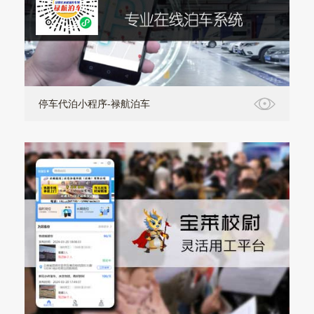
停车代泊小程序-禄航泊车