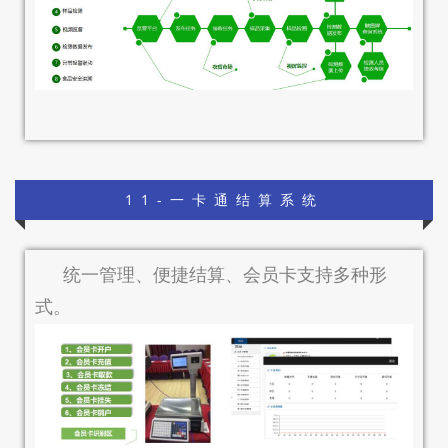
11-一卡通结算系统
统一管理、便捷结算、会员卡支持多种形
式
。