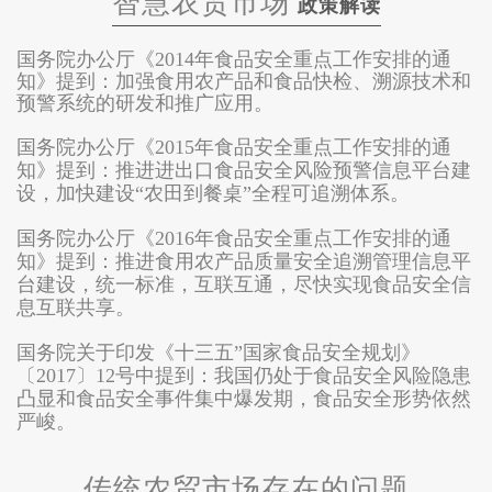
智慧农贸市场
政策解读
国务院办公厅《2014年食品安全重点工作安排的通
知》提到：加强食用农产品和食品快检、溯源技术和
预警系统的研发和推广应用。
国务院办公厅《2015年食品安全重点工作安排的通
知》提到：推进进出口食品安全风险预警信息平台建
设，加快建设“农田到餐桌”全程可追溯体系。
国务院办公厅《2016年食品安全重点工作安排的通
知》提到：推进食用农产品质量安全追溯管理信息平
台建设，统一标准，互联互通，尽快实现食品安全信
息互联共享。
国务院关于印发《十三五”国家食品安全规划》
〔2017〕12号中提到：我国仍处于食品安全风险隐患
凸显和食品安全事件集中爆发期，食品安全形势依然
严峻。
传统农贸市场存在的问题