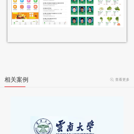
相关案例
查看更多