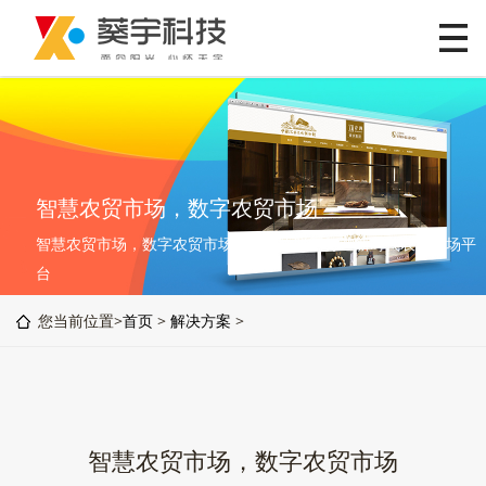
智慧农贸市场，数字农贸市场
智慧农贸市场，数字农贸市场，结合物联网打造新时代农贸市场平
台
您当前位置>
首页
>
解决方案
>
智慧农贸市场，数字农贸市场