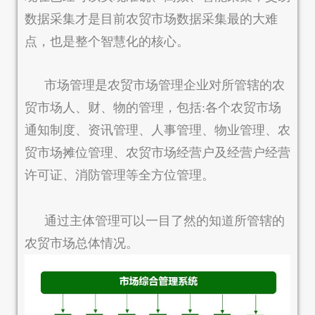
数据采集才是目前农贸市场数据采集最的大难
点，也是整个智慧化的核心。
市场管理是农贸市场管理企业对所管辖的农
贸市场人、财、物的管理，包括:各个农贸市场
通知制度、资讯管理、人事管理、物业管理、农
贸市场摊位管理、农贸市场经营户及经营户经营
许可证、消防管理等全方位管理。
通过主体管理可以一目了然的知道所管辖的
农贸市场总体情况。