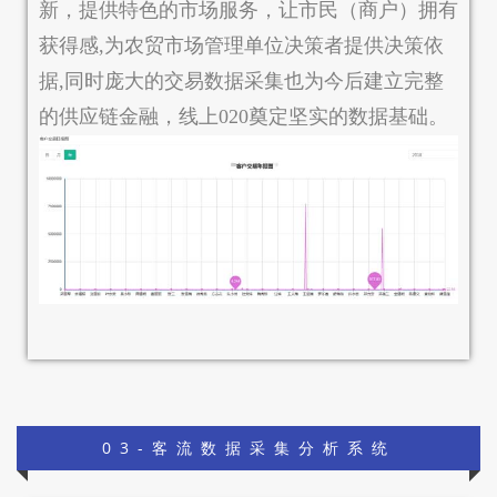
新，提供特色的市场服务，让市民（商户）拥有
获得感,为农贸市场管理单位决策者提供决策依
据,同时庞大的交易数据采集也为今后建立完整
的供应链金融，线上020奠定坚实的数据基础。
03-客流数据采集分析系统