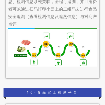
息、检测信息系统关联，全程可追溯，并且消费
者可以通过扫码打印小票上的二维码去进行食品
安全追溯（查看检测信息及追溯信息）与对商户
点评。
10-食品安全检测平台