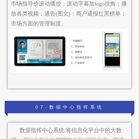
市场指导价滚动播放；
滚动字幕加logo挂角；
播
放各类视频；
通告(图文)；
商户通报红黑榜单；
市场方面的管理制度。
07-数据中心指挥系统
数据指挥中心系统:将信息化平台中的大数