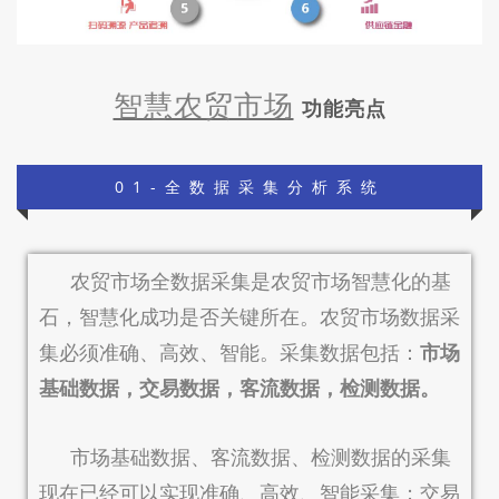
智慧农贸市场
功能亮点
01-全数据采集分析系统
农贸市场全数据采集是农贸市场智慧化的基
石，智慧化成功是否关键所在。农贸市场数据采
集必须准确、高效、智能。采集数据包括：
市场
基础数据，
交易数据，
客流数据，
检测数据。
市场基础数据、客流数据、检测数据的采集
现在已经可以实现准确、高效、智能采集；交易